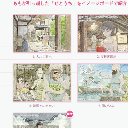
ももが引っ越した「せとうち」をイメージボードで紹介します
1. 大おじ家へ
2. 屋根裏部屋
5. 妖怪との出会い
6. 飛び込み