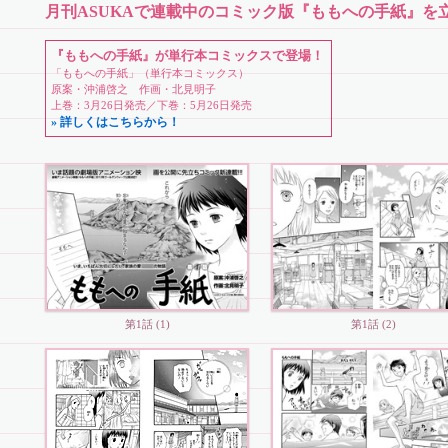
月刊ASUKAで連載中のコミック版『ももへの手紙』を立ち読
『ももへの手紙』が単行本コミックスで登場！
「ももへの手紙」（単行本コミックス）
原案・沖浦啓之 作画・北見明子
上巻：3月26日発売／下巻：5月26日発売
» 詳しくはこちらから！
P.2
P.3
P.4
P.5
P.6
P.7
第1話 (1)
第1話 (2)